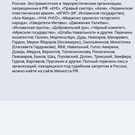
России. Экстремистские и террористические организации,
запрещенные в РФ: «АУЕ», «Правый сектор», «Азов», «Украинская
повстанческая армия», «ИГИЛ» (ИГ, Исламское государство),
«Аль-Каида», «УНА-УНСО», «Меджлис крымско-татарского
народа», «Свидетели Иеговы», «Движение Талибан»,
«Исламская группа», «Добровольчий рух», «Чёрный комитет»,
«Мужское государство», «Штабы Навального» и другие. Перечень
иноагентов: Галкин, Моргенштерн, Дудь, Невзоров, Макаревич,
Гордон, Мирон Фёдоров (Оксимирон), Смольянинов, Монеточка
(Елизавета Гардымова), ФБК, Навальный, Голос Америки,
Дождь, Медуза, Верзилов, Толоконникова, Понасенков,
Пивоваров, Быков, Шац, Глуховский, Долин, Троицкий, Земфира,
Гудков, Варламов, Прусикин и другие. Полный перечень лиц и
организаций, находящихся под судебным запретом в России,
можно найти на сайте Минюста РФ.