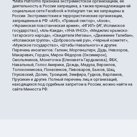
*Meta Platforms признана экстремистской организацией, её
деятельность в России запрещена, а также принадлежащие ей
социальные сети Facebook и Instagram так же запрещены в
России. Экстремистские и террористические организации,
запрещенные в РФ: «АУЕ», «Правый сектор», «Азов»,
«Украинская повстанческая армия», «ИГИЛ» (ИГ, Исламское
государство), «Аль-Каида», «УНА-УНСО», «Меджлис крымско-
татарского народа», «Свидетели Иеговы», «Движение Талибан»,
«Исламская группа», «Добровольчий рух», «Чёрный комитет»,
«Мужское государство», «Штабы Навального» и другие.
Перечень иноагентов: Галкин, Моргенштерн, Дудь, Невзоров,
Макаревич, Гордон, Мирон Фёдоров (Оксимирон),
Смольянинов, Монеточка (Елизавета Гардымова), ФБК,
Навальный, Голос Америки, Дождь, Медуза, Верзилов,
Толоконникова, Понасенков, Пивоваров, Быков, Шац,
Глуховский, Долин, Троицкий, Земфира, Гудков, Варламов,
Прусикин и другие. Полный перечень лиц и организаций,
находящихся под судебным запретом в России, можно найти на
сайте Минюста РФ.