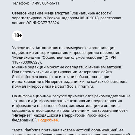
Телефон:
+7 495 004-56-11
Сетевое издание Медиапортал "Социальные новости"
зарегистрировано Роскомнадзором 05.10.2018, реестровая
запись ЭЛ № ФС77-73824.
18+
Учредитель: Автономная некоммерческая организация
содействия информированию и просвещению населения
"Медиахолдинг "Общественная служба новостей" (ОГРН
1187700006328).
Мнение редакции может не совпадать с мнением авторов.
При перепечатке или цитировании материалов сайта
Socialinform.ru ссылка на источник обязательна, при
использовании в Интернет-изданиях и на сайтах обязательна
прямая гиперссылка на сайт Socialinform.ru.
На информационном ресурсе применяются рекомендательные
технологии (информационные технологии предоставления
информации на основе сбора, систематизации и анализа
сведений, относящихся к предпочтениям пользователей сети
"Интернет", находящихся на территории Российской
Федерации)".
Подробнее
.
*Meta Platforms признана экстремистской организацией, её
деятельность в России запрещена, а также принадлежащие ей