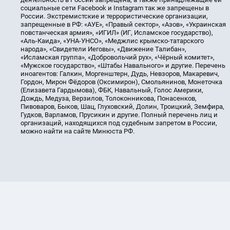
социальные сети Facebook и Instagram так же запрещены в
России. Экстремистские и террористические организации,
запрещенные в РФ: «АУЕ», «Правый сектор», «Азов», «Украинская
повстанческая армия», «ИГИЛ» (ИГ, Исламское государство),
«Аль-Каида», «УНА-УНСО», «Меджлис крымско-татарского
народа», «Свидетели Иеговы», «Движение Талибан»,
«Исламская группа», «Добровольчий рух», «Чёрный комитет»,
«Мужское государство», «Штабы Навального» и другие. Перечень
иноагентов: Галкин, Моргенштерн, Дудь, Невзоров, Макаревич,
Гордон, Мирон Фёдоров (Оксимирон), Смольянинов, Монеточка
(Елизавета Гардымова), ФБК, Навальный, Голос Америки,
Дождь, Медуза, Верзилов, Толоконникова, Понасенков,
Пивоваров, Быков, Шац, Глуховский, Долин, Троицкий, Земфира,
Гудков, Варламов, Прусикин и другие. Полный перечень лиц и
организаций, находящихся под судебным запретом в России,
можно найти на сайте Минюста РФ.