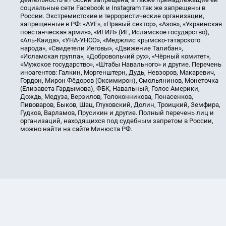
социальные сети Facebook и Instagram так же запрещены в
России. Экстремистские и террористические организации,
запрещенные в РФ: «АУЕ», «Правый сектор», «Азов», «Украинская
повстанческая армия», «ИГИЛ» (ИГ, Исламское государство),
«Аль-Каида», «УНА-УНСО», «Меджлис крымско-татарского
народа», «Свидетели Иеговы», «Движение Талибан»,
«Исламская группа», «Добровольчий рух», «Чёрный комитет»,
«Мужское государство», «Штабы Навального» и другие. Перечень
иноагентов: Галкин, Моргенштерн, Дудь, Невзоров, Макаревич,
Гордон, Мирон Фёдоров (Оксимирон), Смольянинов, Монеточка
(Елизавета Гардымова), ФБК, Навальный, Голос Америки,
Дождь, Медуза, Верзилов, Толоконникова, Понасенков,
Пивоваров, Быков, Шац, Глуховский, Долин, Троицкий, Земфира,
Гудков, Варламов, Прусикин и другие. Полный перечень лиц и
организаций, находящихся под судебным запретом в России,
можно найти на сайте Минюста РФ.