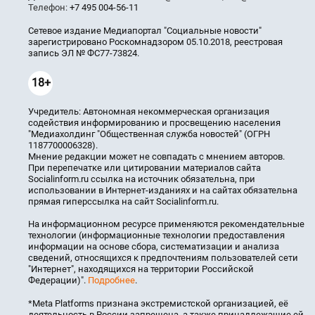
Телефон:
+7 495 004-56-11
Сетевое издание Медиапортал "Социальные новости"
зарегистрировано Роскомнадзором 05.10.2018, реестровая
запись ЭЛ № ФС77-73824.
18+
Учредитель: Автономная некоммерческая организация
содействия информированию и просвещению населения
"Медиахолдинг "Общественная служба новостей" (ОГРН
1187700006328).
Мнение редакции может не совпадать с мнением авторов.
При перепечатке или цитировании материалов сайта
Socialinform.ru ссылка на источник обязательна, при
использовании в Интернет-изданиях и на сайтах обязательна
прямая гиперссылка на сайт Socialinform.ru.
На информационном ресурсе применяются рекомендательные
технологии (информационные технологии предоставления
информации на основе сбора, систематизации и анализа
сведений, относящихся к предпочтениям пользователей сети
"Интернет", находящихся на территории Российской
Федерации)".
Подробнее
.
*Meta Platforms признана экстремистской организацией, её
деятельность в России запрещена, а также принадлежащие ей