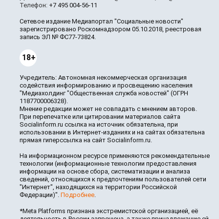
Телефон:
+7 495 004-56-11
Сетевое издание Медиапортал "Социальные новости"
зарегистрировано Роскомнадзором 05.10.2018, реестровая
запись ЭЛ № ФС77-73824.
18+
Учредитель: Автономная некоммерческая организация
содействия информированию и просвещению населения
"Медиахолдинг "Общественная служба новостей" (ОГРН
1187700006328).
Мнение редакции может не совпадать с мнением авторов.
При перепечатке или цитировании материалов сайта
Socialinform.ru ссылка на источник обязательна, при
использовании в Интернет-изданиях и на сайтах обязательна
прямая гиперссылка на сайт Socialinform.ru.
На информационном ресурсе применяются рекомендательные
технологии (информационные технологии предоставления
информации на основе сбора, систематизации и анализа
сведений, относящихся к предпочтениям пользователей сети
"Интернет", находящихся на территории Российской
Федерации)".
Подробнее
.
*Meta Platforms признана экстремистской организацией, её
деятельность в России запрещена, а также принадлежащие ей