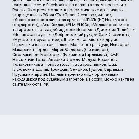
социальные сети Facebook и Instagram так же запрещены в
России. Экстремистские и террористические организации,
запрещенные в РФ: «АУЕ», «Правый сектор», «Азов»,
«Украинская повстанческая армия», «ИГИЛ» (ИГ, Исламское
государство), «Аль-Каида», «УНА-УНСО», «Меджлис крымско-
татарского народа», «Свидетели Иеговы», «Движение Талибан»,
«Исламская группа», «Добровольчий рух», «Чёрный комитет»,
«Мужское государство», «Штабы Навального» и другие.
Перечень иноагентов: Галкин, Моргенштерн, Дудь, Невзоров,
Макаревич, Гордон, Мирон Фёдоров (Оксимирон),
Смольянинов, Монеточка (Елизавета Гардымова), ФБК,
Навальный, Голос Америки, Дождь, Медуза, Верзилов,
Толоконникова, Понасенков, Пивоваров, Быков, Шац,
Глуховский, Долин, Троицкий, Земфира, Гудков, Варламов,
Прусикин и другие. Полный перечень лиц и организаций,
находящихся под судебным запретом в России, можно найти на
сайте Минюста РФ.