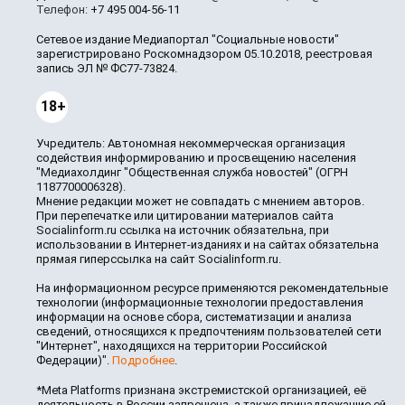
Телефон:
+7 495 004-56-11
Сетевое издание Медиапортал "Социальные новости"
зарегистрировано Роскомнадзором 05.10.2018, реестровая
запись ЭЛ № ФС77-73824.
18+
Учредитель: Автономная некоммерческая организация
содействия информированию и просвещению населения
"Медиахолдинг "Общественная служба новостей" (ОГРН
1187700006328).
Мнение редакции может не совпадать с мнением авторов.
При перепечатке или цитировании материалов сайта
Socialinform.ru ссылка на источник обязательна, при
использовании в Интернет-изданиях и на сайтах обязательна
прямая гиперссылка на сайт Socialinform.ru.
На информационном ресурсе применяются рекомендательные
технологии (информационные технологии предоставления
информации на основе сбора, систематизации и анализа
сведений, относящихся к предпочтениям пользователей сети
"Интернет", находящихся на территории Российской
Федерации)".
Подробнее
.
*Meta Platforms признана экстремистской организацией, её
деятельность в России запрещена, а также принадлежащие ей