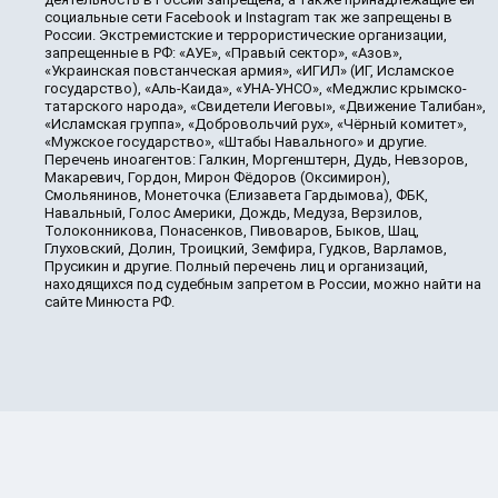
социальные сети Facebook и Instagram так же запрещены в
России. Экстремистские и террористические организации,
запрещенные в РФ: «АУЕ», «Правый сектор», «Азов»,
«Украинская повстанческая армия», «ИГИЛ» (ИГ, Исламское
государство), «Аль-Каида», «УНА-УНСО», «Меджлис крымско-
татарского народа», «Свидетели Иеговы», «Движение Талибан»,
«Исламская группа», «Добровольчий рух», «Чёрный комитет»,
«Мужское государство», «Штабы Навального» и другие.
Перечень иноагентов: Галкин, Моргенштерн, Дудь, Невзоров,
Макаревич, Гордон, Мирон Фёдоров (Оксимирон),
Смольянинов, Монеточка (Елизавета Гардымова), ФБК,
Навальный, Голос Америки, Дождь, Медуза, Верзилов,
Толоконникова, Понасенков, Пивоваров, Быков, Шац,
Глуховский, Долин, Троицкий, Земфира, Гудков, Варламов,
Прусикин и другие. Полный перечень лиц и организаций,
находящихся под судебным запретом в России, можно найти на
сайте Минюста РФ.