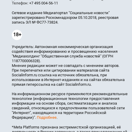
Телефон:
+7 495 004-56-11
Сетевое издание Медиапортал "Социальные новости"
зарегистрировано Роскомнадзором 05.10.2018, реестровая
запись ЭЛ № ФС77-73824.
18+
Учредитель: Автономная некоммерческая организация
содействия информированию и просвещению населения
"Медиахолдинг "Общественная служба новостей" (ОГРН
1187700006328).
Мнение редакции может не совпадать с мнением авторов.
При перепечатке или цитировании материалов сайта
Socialinform.ru ссылка на источник обязательна, при
использовании в Интернет-изданиях и на сайтах обязательна
прямая гиперссылка на сайт Socialinform.ru.
На информационном ресурсе применяются рекомендательные
технологии (информационные технологии предоставления
информации на основе сбора, систематизации и анализа
сведений, относящихся к предпочтениям пользователей сети
"Интернет", находящихся на территории Российской
Федерации)".
Подробнее
.
*Meta Platforms признана экстремистской организацией, её
деятельность в России запрещена, а также принадлежащие ей