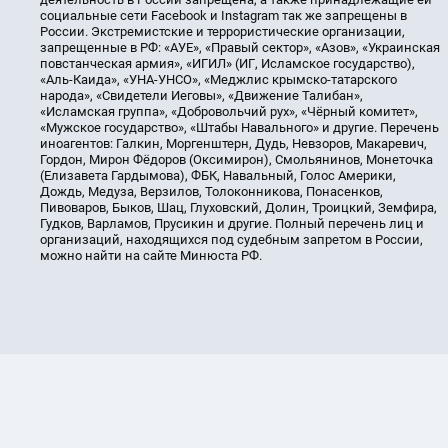
социальные сети Facebook и Instagram так же запрещены в
России. Экстремистские и террористические организации,
запрещенные в РФ: «АУЕ», «Правый сектор», «Азов», «Украинская
повстанческая армия», «ИГИЛ» (ИГ, Исламское государство),
«Аль-Каида», «УНА-УНСО», «Меджлис крымско-татарского
народа», «Свидетели Иеговы», «Движение Талибан»,
«Исламская группа», «Добровольчий рух», «Чёрный комитет»,
«Мужское государство», «Штабы Навального» и другие. Перечень
иноагентов: Галкин, Моргенштерн, Дудь, Невзоров, Макаревич,
Гордон, Мирон Фёдоров (Оксимирон), Смольянинов, Монеточка
(Елизавета Гардымова), ФБК, Навальный, Голос Америки,
Дождь, Медуза, Верзилов, Толоконникова, Понасенков,
Пивоваров, Быков, Шац, Глуховский, Долин, Троицкий, Земфира,
Гудков, Варламов, Прусикин и другие. Полный перечень лиц и
организаций, находящихся под судебным запретом в России,
можно найти на сайте Минюста РФ.