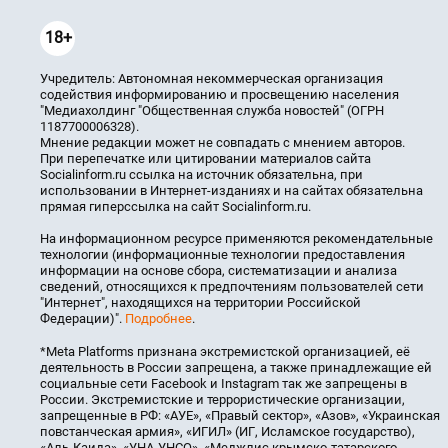
18+
Учредитель: Автономная некоммерческая организация
содействия информированию и просвещению населения
"Медиахолдинг "Общественная служба новостей" (ОГРН
1187700006328).
Мнение редакции может не совпадать с мнением авторов.
При перепечатке или цитировании материалов сайта
Socialinform.ru ссылка на источник обязательна, при
использовании в Интернет-изданиях и на сайтах обязательна
прямая гиперссылка на сайт Socialinform.ru.
На информационном ресурсе применяются рекомендательные
технологии (информационные технологии предоставления
информации на основе сбора, систематизации и анализа
сведений, относящихся к предпочтениям пользователей сети
"Интернет", находящихся на территории Российской
Федерации)".
Подробнее
.
*Meta Platforms признана экстремистской организацией, её
деятельность в России запрещена, а также принадлежащие ей
социальные сети Facebook и Instagram так же запрещены в
России. Экстремистские и террористические организации,
запрещенные в РФ: «АУЕ», «Правый сектор», «Азов», «Украинская
повстанческая армия», «ИГИЛ» (ИГ, Исламское государство),
«Аль-Каида», «УНА-УНСО», «Меджлис крымско-татарского