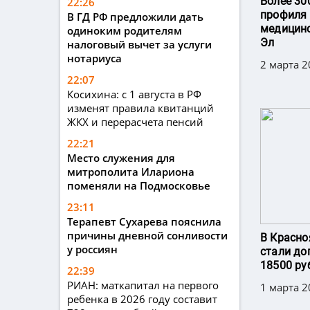
Более 30
22:26
профиля 
В ГД РФ предложили дать
медицин
одиноким родителям
Эл
налоговый вычет за услуги
нотариуса
2 марта 2
22:07
Косихина: с 1 августа в РФ
изменят правила квитанций
ЖКХ и перерасчета пенсий
22:21
Место служения для
митрополита Илариона
поменяли на Подмосковье
23:11
Терапевт Сухарева пояснила
причины дневной сонливости
В Красно
у россиян
стали до
18500 ру
22:39
РИАН: маткапитал на первого
1 марта 2
ребенка в 2026 году составит