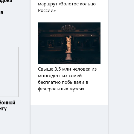
здока
маршрут «Золотое кольцо
России»
 в
Свыше 3,5 млн человек из
многодетных семей
бесплатно побывали в
федеральных музеях
йонной
иту