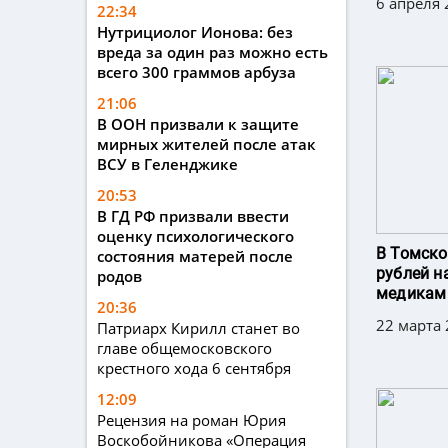
6 апреля 
22:34
Нутрициолог Ионова: без
вреда за один раз можно есть
всего 300 граммов арбуза
21:06
В ООН призвали к защите
мирных жителей после атак
ВСУ в Геленджике
20:53
В ГД РФ призвали ввести
оценку психологического
В Томско
состояния матерей после
рублей н
родов
медикам
20:36
22 марта 
Патриарх Кирилл станет во
главе общемосковского
крестного хода 6 сентября
12:09
Рецензия на роман Юрия
Воскобойникова «Операция