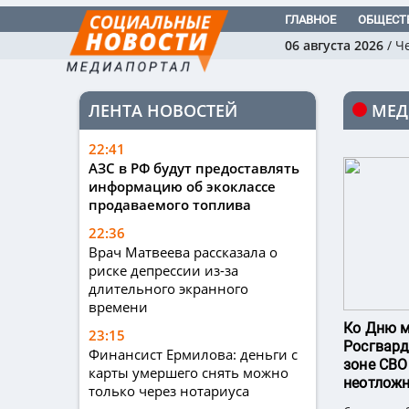
ГЛАВНОЕ
ОБЩЕСТ
06 августа 2026
/
Ч
ЛЕНТА НОВОСТЕЙ
МЕД
22:41
АЗС в РФ будут предоставлять
информацию об экоклассе
продаваемого топлива
22:36
Врач Матвеева рассказала о
риске депрессии из-за
длительного экранного
времени
Ко Дню 
23:15
Росгвард
Финансист Ермилова: деньги с
зоне СВО
карты умершего снять можно
неотлож
только через нотариуса