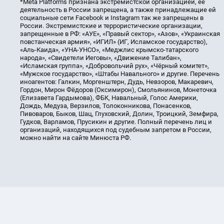
*Meta Platforms признана экстремистской организацией, её
деятельность в России запрещена, а также принадлежащие ей
социальные сети Facebook и Instagram так же запрещены в
России. Экстремистские и террористические организации,
запрещенные в РФ: «АУЕ», «Правый сектор», «Азов», «Украинская
повстанческая армия», «ИГИЛ» (ИГ, Исламское государство),
«Аль-Каида», «УНА-УНСО», «Меджлис крымско-татарского
народа», «Свидетели Иеговы», «Движение Талибан»,
«Исламская группа», «Добровольчий рух», «Чёрный комитет»,
«Мужское государство», «Штабы Навального» и другие. Перечень
иноагентов: Галкин, Моргенштерн, Дудь, Невзоров, Макаревич,
Гордон, Мирон Фёдоров (Оксимирон), Смольянинов, Монеточка
(Елизавета Гардымова), ФБК, Навальный, Голос Америки,
Дождь, Медуза, Верзилов, Толоконникова, Понасенков,
Пивоваров, Быков, Шац, Глуховский, Долин, Троицкий, Земфира,
Гудков, Варламов, Прусикин и другие. Полный перечень лиц и
организаций, находящихся под судебным запретом в России,
можно найти на сайте Минюста РФ.