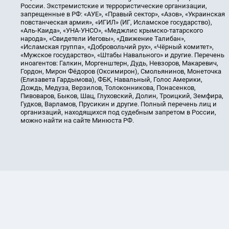
России. Экстремистские и террористические организации,
запрещенные в РФ: «АУЕ», «Правый сектор», «Азов», «Украинская
повстанческая армия», «ИГИЛ» (ИГ, Исламское государство),
«Аль-Каида», «УНА-УНСО», «Меджлис крымско-татарского
народа», «Свидетели Иеговы», «Движение Талибан»,
«Исламская группа», «Добровольчий рух», «Чёрный комитет»,
«Мужское государство», «Штабы Навального» и другие. Перечень
иноагентов: Галкин, Моргенштерн, Дудь, Невзоров, Макаревич,
Гордон, Мирон Фёдоров (Оксимирон), Смольянинов, Монеточка
(Елизавета Гардымова), ФБК, Навальный, Голос Америки,
Дождь, Медуза, Верзилов, Толоконникова, Понасенков,
Пивоваров, Быков, Шац, Глуховский, Долин, Троицкий, Земфира,
Гудков, Варламов, Прусикин и другие. Полный перечень лиц и
организаций, находящихся под судебным запретом в России,
можно найти на сайте Минюста РФ.