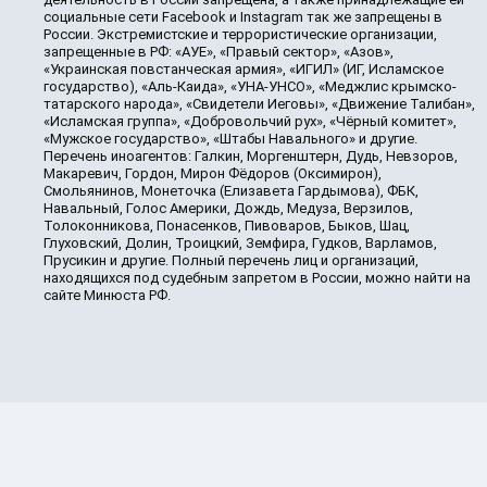
социальные сети Facebook и Instagram так же запрещены в
России. Экстремистские и террористические организации,
запрещенные в РФ: «АУЕ», «Правый сектор», «Азов»,
«Украинская повстанческая армия», «ИГИЛ» (ИГ, Исламское
государство), «Аль-Каида», «УНА-УНСО», «Меджлис крымско-
татарского народа», «Свидетели Иеговы», «Движение Талибан»,
«Исламская группа», «Добровольчий рух», «Чёрный комитет»,
«Мужское государство», «Штабы Навального» и другие.
Перечень иноагентов: Галкин, Моргенштерн, Дудь, Невзоров,
Макаревич, Гордон, Мирон Фёдоров (Оксимирон),
Смольянинов, Монеточка (Елизавета Гардымова), ФБК,
Навальный, Голос Америки, Дождь, Медуза, Верзилов,
Толоконникова, Понасенков, Пивоваров, Быков, Шац,
Глуховский, Долин, Троицкий, Земфира, Гудков, Варламов,
Прусикин и другие. Полный перечень лиц и организаций,
находящихся под судебным запретом в России, можно найти на
сайте Минюста РФ.