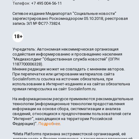
Телефон:
+7 495 004-56-11
Сетевое издание Медиапортал "Социальные новости"
зарегистрировано Роскомнадзором 05.10.2018, реестровая
запись ЭЛ № ФС77-73824.
18+
Учредитель: Автономная некоммерческая организация
содействия информированию и просвещению населения
"Медиахолдинг "Общественная служба новостей" (ОГРН
1187700006328).
Мнение редакции может не совпадать с мнением авторов.
При перепечатке или цитировании материалов сайта
Socialinform.ru ссылка на источник обязательна, при
использовании в Интернет-изданиях и на сайтах обязательна
прямая гиперссылка на сайт Socialinform.ru.
На информационном ресурсе применяются рекомендательные
технологии (информационные технологии предоставления
информации на основе сбора, систематизации и анализа
сведений, относящихся к предпочтениям пользователей сети
"Интернет", находящихся на территории Российской
Федерации)".
Подробнее
.
*Meta Platforms признана экстремистской организацией, её
деятельность в России запрещена, а также принадлежащие ей