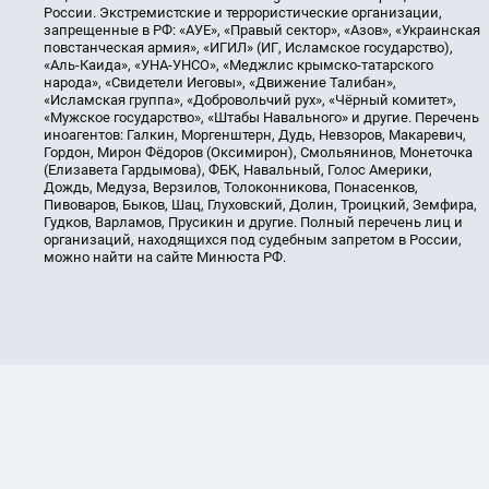
России. Экстремистские и террористические организации,
запрещенные в РФ: «АУЕ», «Правый сектор», «Азов», «Украинская
повстанческая армия», «ИГИЛ» (ИГ, Исламское государство),
«Аль-Каида», «УНА-УНСО», «Меджлис крымско-татарского
народа», «Свидетели Иеговы», «Движение Талибан»,
«Исламская группа», «Добровольчий рух», «Чёрный комитет»,
«Мужское государство», «Штабы Навального» и другие. Перечень
иноагентов: Галкин, Моргенштерн, Дудь, Невзоров, Макаревич,
Гордон, Мирон Фёдоров (Оксимирон), Смольянинов, Монеточка
(Елизавета Гардымова), ФБК, Навальный, Голос Америки,
Дождь, Медуза, Верзилов, Толоконникова, Понасенков,
Пивоваров, Быков, Шац, Глуховский, Долин, Троицкий, Земфира,
Гудков, Варламов, Прусикин и другие. Полный перечень лиц и
организаций, находящихся под судебным запретом в России,
можно найти на сайте Минюста РФ.