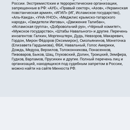
России. Экстремистские и террористические организации,
запрещенные в РФ: «АУЕ», «Правый сектор», «Азов», «Украинская
повстанческая армия», «ИГИЛ» (ИГ, Исламское государство),
«Аль-Каида», «УНА-УНСО», «Меджлис крымско-татарского
народа», «Свидетели Иеговы», «Движение Талибан»,
«Исламская группа», «Добровольчий рух», «Чёрный комитет»,
«Мужское государство», «Штабы Навального» и другие. Перечень
иноагентов: Галкин, Моргенштерн, Дудь, Невзоров, Макаревич,
Гордон, Мирон Фёдоров (Оксимирон), Смольянинов, Монеточка
(Елизавета Гардымова), ФБК, Навальный, Голос Америки,
Дождь, Медуза, Верзилов, Толоконникова, Понасенков,
Пивоваров, Быков, Шац, Глуховский, Долин, Троицкий, Земфира,
Гудков, Варламов, Прусикин и другие. Полный перечень лиц и
организаций, находящихся под судебным запретом в России,
можно найти на сайте Минюста РФ.