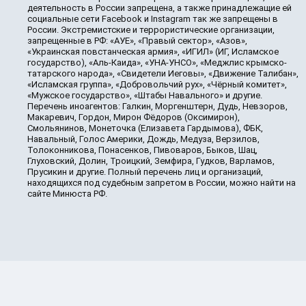
деятельность в России запрещена, а также принадлежащие ей
социальные сети Facebook и Instagram так же запрещены в
России. Экстремистские и террористические организации,
запрещенные в РФ: «АУЕ», «Правый сектор», «Азов»,
«Украинская повстанческая армия», «ИГИЛ» (ИГ, Исламское
государство), «Аль-Каида», «УНА-УНСО», «Меджлис крымско-
татарского народа», «Свидетели Иеговы», «Движение Талибан»,
«Исламская группа», «Добровольчий рух», «Чёрный комитет»,
«Мужское государство», «Штабы Навального» и другие.
Перечень иноагентов: Галкин, Моргенштерн, Дудь, Невзоров,
Макаревич, Гордон, Мирон Фёдоров (Оксимирон),
Смольянинов, Монеточка (Елизавета Гардымова), ФБК,
Навальный, Голос Америки, Дождь, Медуза, Верзилов,
Толоконникова, Понасенков, Пивоваров, Быков, Шац,
Глуховский, Долин, Троицкий, Земфира, Гудков, Варламов,
Прусикин и другие. Полный перечень лиц и организаций,
находящихся под судебным запретом в России, можно найти на
сайте Минюста РФ.