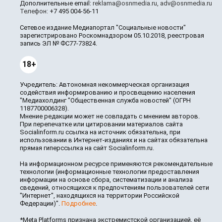
Дополнительные email:
reklama@osnmedia.ru
,
adv@osnmedia.ru
Телефон:
+7 495 004-56-11
Сетевое издание Медиапортал "Социальные новости"
зарегистрировано Роскомнадзором 05.10.2018, реестровая
запись ЭЛ № ФС77-73824.
18+
Учредитель: Автономная некоммерческая организация
содействия информированию и просвещению населения
"Медиахолдинг "Общественная служба новостей" (ОГРН
1187700006328).
Мнение редакции может не совпадать с мнением авторов.
При перепечатке или цитировании материалов сайта
Socialinform.ru ссылка на источник обязательна, при
использовании в Интернет-изданиях и на сайтах обязательна
прямая гиперссылка на сайт Socialinform.ru.
На информационном ресурсе применяются рекомендательные
технологии (информационные технологии предоставления
информации на основе сбора, систематизации и анализа
сведений, относящихся к предпочтениям пользователей сети
"Интернет", находящихся на территории Российской
Федерации)".
Подробнее
.
*Meta Platforms признана экстремистской организацией, её