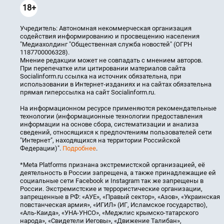
18+
Учредитель: Автономная некоммерческая организация
содействия информированию и просвещению населения
"Медиахолдинг "Общественная служба новостей" (ОГРН
1187700006328).
Мнение редакции может не совпадать с мнением авторов.
При перепечатке или цитировании материалов сайта
Socialinform.ru ссылка на источник обязательна, при
использовании в Интернет-изданиях и на сайтах обязательна
прямая гиперссылка на сайт Socialinform.ru.
На информационном ресурсе применяются рекомендательные
технологии (информационные технологии предоставления
информации на основе сбора, систематизации и анализа
сведений, относящихся к предпочтениям пользователей сети
"Интернет", находящихся на территории Российской
Федерации)".
Подробнее
.
*Meta Platforms признана экстремистской организацией, её
деятельность в России запрещена, а также принадлежащие ей
социальные сети Facebook и Instagram так же запрещены в
России. Экстремистские и террористические организации,
запрещенные в РФ: «АУЕ», «Правый сектор», «Азов», «Украинская
повстанческая армия», «ИГИЛ» (ИГ, Исламское государство),
«Аль-Каида», «УНА-УНСО», «Меджлис крымско-татарского
народа», «Свидетели Иеговы», «Движение Талибан»,