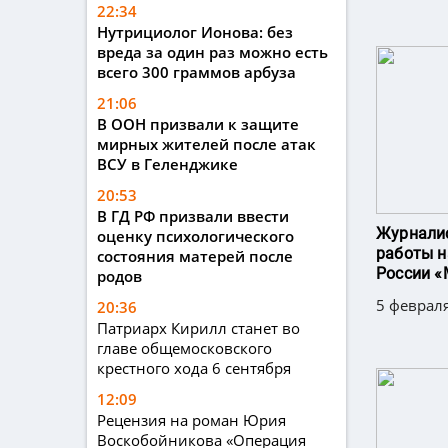
22:34
Нутрициолог Ионова: без
вреда за один раз можно есть
всего 300 граммов арбуза
21:06
В ООН призвали к защите
мирных жителей после атак
ВСУ в Геленджике
20:53
В ГД РФ призвали ввести
Журналис
оценку психологического
работы н
состояния матерей после
России «
родов
5 февраля
20:36
Патриарх Кирилл станет во
главе общемосковского
крестного хода 6 сентября
12:09
Рецензия на роман Юрия
Воскобойникова «Операция