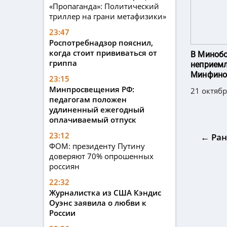
«Пропаганда»: Политический
триллер на грани метафизики»
23:47
Роспотребнадзор пояснил,
когда стоит прививаться от
В Миноб
гриппа
неприем
Минфино
23:15
Минпросвещения РФ:
21 октябр
педагогам положен
удлиненный ежегодный
оплачиваемый отпуск
23:12
← Ран
ФОМ: президенту Путину
доверяют 70% опрошенных
россиян
22:32
Журналистка из США Кэндис
Оуэнс заявила о любви к
России