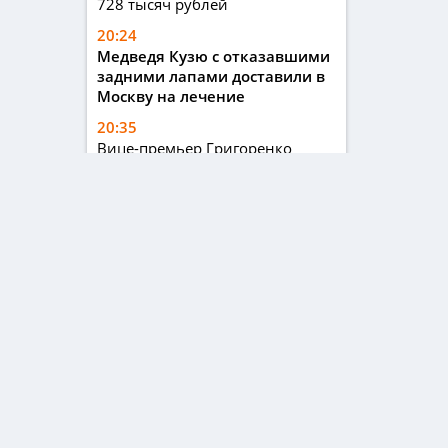
728 тысяч рублей
20:24
Медведя Кузю с отказавшими
задними лапами доставили в
Москву на лечение
20:35
Вице-премьер Григоренко
прокомментировал, как
получать льготы через карту
«Мир»
20:27
АТОР: на долю россиян
приходится до 20% туристов в
Черногории в высокий сезон
ГЛАВНОЕ
ОБЩЕСТВО
ВЛАСТЬ
ПРОИСШЕСТВ
Гл
Ше
Те
E-
© 2026 | Все права защищены
Ре