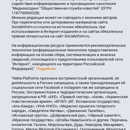
содействия информированию и просвещению населения
"Медиахолдинг "Общественная служба новостей" (ОГРН
1187700006328).
Мнение редакции может не совпадать с мнением авторов.
При перепечатке или цитировании материалов сайта
Socialinform.ru ссылка на источник обязательна, при
использовании в Интернет-изданиях и на сайтах обязательна
прямая гиперссылка на сайт Socialinform.ru.
На информационном ресурсе применяются рекомендательные
технологии (информационные технологии предоставления
информации на основе сбора, систематизации и анализа
сведений, относящихся к предпочтениям пользователей сети
"Интернет", находящихся на территории Российской
Федерации)".
Подробнее
.
*Meta Platforms признана экстремистской организацией, её
деятельность в России запрещена, а также принадлежащие ей
социальные сети Facebook и Instagram так же запрещены в
России. Экстремистские и террористические организации,
запрещенные в РФ: «АУЕ», «Правый сектор», «Азов», «Украинская
повстанческая армия», «ИГИЛ» (ИГ, Исламское государство),
«Аль-Каида», «УНА-УНСО», «Меджлис крымско-татарского
народа», «Свидетели Иеговы», «Движение Талибан»,
«Исламская группа», «Добровольчий рух», «Чёрный комитет»,
«Мужское государство», «Штабы Навального» и другие. Перечень
иноагентов: Галкин, Моргенштерн, Дудь, Невзоров, Макаревич,
Гордон, Мирон Фёдоров (Оксимирон), Смольянинов, Монеточка