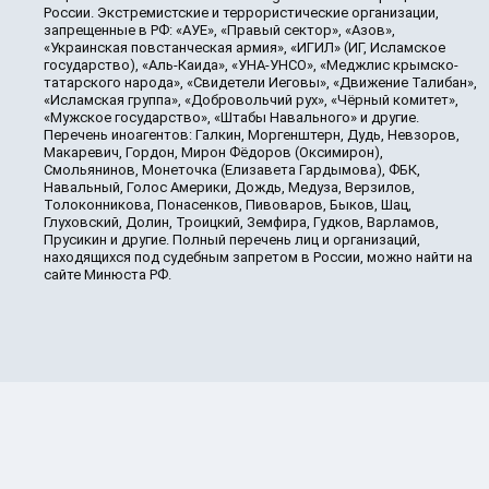
России. Экстремистские и террористические организации,
запрещенные в РФ: «АУЕ», «Правый сектор», «Азов»,
«Украинская повстанческая армия», «ИГИЛ» (ИГ, Исламское
государство), «Аль-Каида», «УНА-УНСО», «Меджлис крымско-
татарского народа», «Свидетели Иеговы», «Движение Талибан»,
«Исламская группа», «Добровольчий рух», «Чёрный комитет»,
«Мужское государство», «Штабы Навального» и другие.
Перечень иноагентов: Галкин, Моргенштерн, Дудь, Невзоров,
Макаревич, Гордон, Мирон Фёдоров (Оксимирон),
Смольянинов, Монеточка (Елизавета Гардымова), ФБК,
Навальный, Голос Америки, Дождь, Медуза, Верзилов,
Толоконникова, Понасенков, Пивоваров, Быков, Шац,
Глуховский, Долин, Троицкий, Земфира, Гудков, Варламов,
Прусикин и другие. Полный перечень лиц и организаций,
находящихся под судебным запретом в России, можно найти на
сайте Минюста РФ.