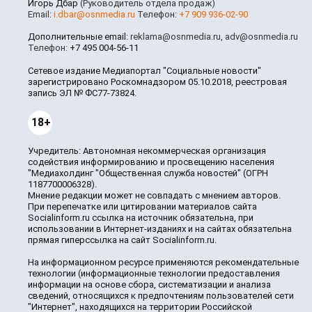
Игорь Дбар
(Руководитель отдела продаж)
Email:
i.dbar@osnmedia.ru
Телефон:
+7 909 936-02-90
Дополнительные email:
reklama@osnmedia.ru
,
adv@osnmedia.ru
Телефон:
+7 495 004-56-11
Сетевое издание Медиапортал "Социальные новости"
зарегистрировано Роскомнадзором 05.10.2018, реестровая
запись ЭЛ № ФС77-73824.
18+
Учредитель: Автономная некоммерческая организация
содействия информированию и просвещению населения
"Медиахолдинг "Общественная служба новостей" (ОГРН
1187700006328).
Мнение редакции может не совпадать с мнением авторов.
При перепечатке или цитировании материалов сайта
Socialinform.ru ссылка на источник обязательна, при
использовании в Интернет-изданиях и на сайтах обязательна
прямая гиперссылка на сайт Socialinform.ru.
На информационном ресурсе применяются рекомендательные
технологии (информационные технологии предоставления
информации на основе сбора, систематизации и анализа
сведений, относящихся к предпочтениям пользователей сети
"Интернет", находящихся на территории Российской