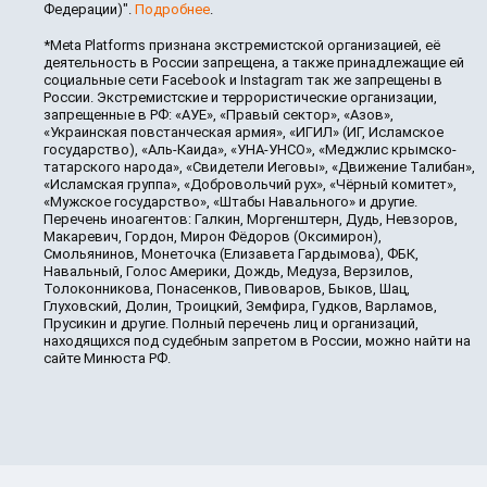
Федерации)".
Подробнее
.
*Meta Platforms признана экстремистской организацией, её
деятельность в России запрещена, а также принадлежащие ей
социальные сети Facebook и Instagram так же запрещены в
России. Экстремистские и террористические организации,
запрещенные в РФ: «АУЕ», «Правый сектор», «Азов»,
«Украинская повстанческая армия», «ИГИЛ» (ИГ, Исламское
государство), «Аль-Каида», «УНА-УНСО», «Меджлис крымско-
татарского народа», «Свидетели Иеговы», «Движение Талибан»,
«Исламская группа», «Добровольчий рух», «Чёрный комитет»,
«Мужское государство», «Штабы Навального» и другие.
Перечень иноагентов: Галкин, Моргенштерн, Дудь, Невзоров,
Макаревич, Гордон, Мирон Фёдоров (Оксимирон),
Смольянинов, Монеточка (Елизавета Гардымова), ФБК,
Навальный, Голос Америки, Дождь, Медуза, Верзилов,
Толоконникова, Понасенков, Пивоваров, Быков, Шац,
Глуховский, Долин, Троицкий, Земфира, Гудков, Варламов,
Прусикин и другие. Полный перечень лиц и организаций,
находящихся под судебным запретом в России, можно найти на
сайте Минюста РФ.