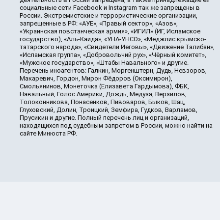
социальные сети Facebook и Instagram так же запрещены в
России. Экстремистские и террористические организации,
запрещенные в РФ: «АУЕ», «Правый сектор», «Азов»,
«Украинская повстанческая армия», «ИГИЛ» (ИГ, Исламское
государство), «Аль-Каида», «УНА-УНСО», «Меджлис крымско-
татарского народа», «Свидетели Иеговы», «Движение Талибан»,
«Исламская группа», «Добровольчий рух», «Чёрный комитет»,
«Мужское государство», «Штабы Навального» и другие.
Перечень иноагентов: Галкин, Моргенштерн, Дудь, Невзоров,
Макаревич, Гордон, Мирон Фёдоров (Оксимирон),
Смольянинов, Монеточка (Елизавета Гардымова), ФБК,
Навальный, Голос Америки, Дождь, Медуза, Верзилов,
Толоконникова, Понасенков, Пивоваров, Быков, Шац,
Глуховский, Долин, Троицкий, Земфира, Гудков, Варламов,
Прусикин и другие. Полный перечень лиц и организаций,
находящихся под судебным запретом в России, можно найти на
сайте Минюста РФ.