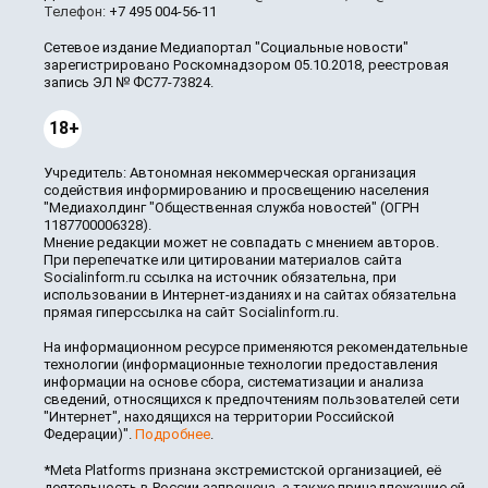
Телефон:
+7 495 004-56-11
Сетевое издание Медиапортал "Социальные новости"
зарегистрировано Роскомнадзором 05.10.2018, реестровая
запись ЭЛ № ФС77-73824.
18+
Учредитель: Автономная некоммерческая организация
содействия информированию и просвещению населения
"Медиахолдинг "Общественная служба новостей" (ОГРН
1187700006328).
Мнение редакции может не совпадать с мнением авторов.
При перепечатке или цитировании материалов сайта
Socialinform.ru ссылка на источник обязательна, при
использовании в Интернет-изданиях и на сайтах обязательна
прямая гиперссылка на сайт Socialinform.ru.
На информационном ресурсе применяются рекомендательные
технологии (информационные технологии предоставления
информации на основе сбора, систематизации и анализа
сведений, относящихся к предпочтениям пользователей сети
"Интернет", находящихся на территории Российской
Федерации)".
Подробнее
.
*Meta Platforms признана экстремистской организацией, её
деятельность в России запрещена, а также принадлежащие ей