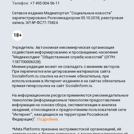
Телефон:
+7 495 004-56-11
Сетевое издание Медиапортал "Социальные новости"
зарегистрировано Роскомнадзором 05.10.2018, реестровая
запись ЭЛ № ФС77-73824.
18+
Учредитель: Автономная некоммерческая организация
содействия информированию и просвещению населения
"Медиахолдинг "Общественная служба новостей" (ОГРН
1187700006328).
Мнение редакции может не совпадать с мнением авторов.
При перепечатке или цитировании материалов сайта
Socialinform.ru ссылка на источник обязательна, при
использовании в Интернет-изданиях и на сайтах обязательна
прямая гиперссылка на сайт Socialinform.ru.
На информационном ресурсе применяются рекомендательные
технологии (информационные технологии предоставления
информации на основе сбора, систематизации и анализа
сведений, относящихся к предпочтениям пользователей сети
"Интернет", находящихся на территории Российской
Федерации)".
Подробнее
.
*Meta Platforms признана экстремистской организацией, её
деятельность в России запрещена, а также принадлежащие ей