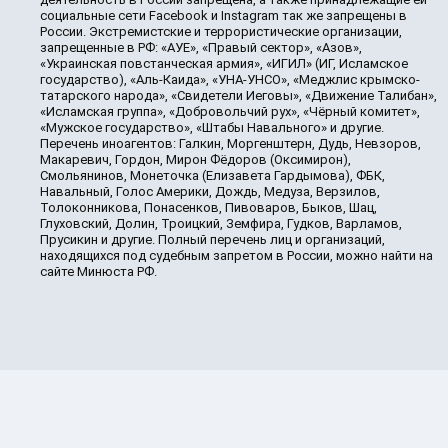
социальные сети Facebook и Instagram так же запрещены в
России. Экстремистские и террористические организации,
запрещенные в РФ: «АУЕ», «Правый сектор», «Азов»,
«Украинская повстанческая армия», «ИГИЛ» (ИГ, Исламское
государство), «Аль-Каида», «УНА-УНСО», «Меджлис крымско-
татарского народа», «Свидетели Иеговы», «Движение Талибан»,
«Исламская группа», «Добровольчий рух», «Чёрный комитет»,
«Мужское государство», «Штабы Навального» и другие.
Перечень иноагентов: Галкин, Моргенштерн, Дудь, Невзоров,
Макаревич, Гордон, Мирон Фёдоров (Оксимирон),
Смольянинов, Монеточка (Елизавета Гардымова), ФБК,
Навальный, Голос Америки, Дождь, Медуза, Верзилов,
Толоконникова, Понасенков, Пивоваров, Быков, Шац,
Глуховский, Долин, Троицкий, Земфира, Гудков, Варламов,
Прусикин и другие. Полный перечень лиц и организаций,
находящихся под судебным запретом в России, можно найти на
сайте Минюста РФ.