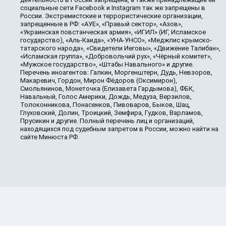
социальные сети Facebook и Instagram так же запрещены в
России. Экстремистские и террористические организации,
запрещенные в РФ: «АУЕ», «Правый сектор», «Азов»,
«Украинская повстанческая армия», «ИГИЛ» (ИГ, Исламское
государство), «Аль-Каида», «УНА-УНСО», «Меджлис крымско-
татарского народа», «Свидетели Иеговы», «Движение Талибан»,
«Исламская группа», «Добровольчий рух», «Чёрный комитет»,
«Мужское государство», «Штабы Навального» и другие.
Перечень иноагентов: Галкин, Моргенштерн, Дудь, Невзоров,
Макаревич, Гордон, Мирон Фёдоров (Оксимирон),
Смольянинов, Монеточка (Елизавета Гардымова), ФБК,
Навальный, Голос Америки, Дождь, Медуза, Верзилов,
Толоконникова, Понасенков, Пивоваров, Быков, Шац,
Глуховский, Долин, Троицкий, Земфира, Гудков, Варламов,
Прусикин и другие. Полный перечень лиц и организаций,
находящихся под судебным запретом в России, можно найти на
сайте Минюста РФ.