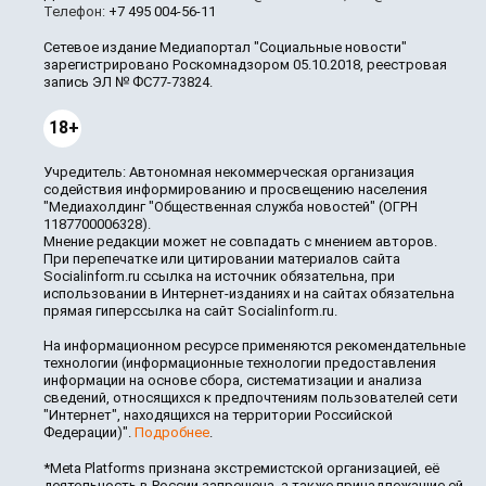
Телефон:
+7 495 004-56-11
Сетевое издание Медиапортал "Социальные новости"
зарегистрировано Роскомнадзором 05.10.2018, реестровая
запись ЭЛ № ФС77-73824.
18+
Учредитель: Автономная некоммерческая организация
содействия информированию и просвещению населения
"Медиахолдинг "Общественная служба новостей" (ОГРН
1187700006328).
Мнение редакции может не совпадать с мнением авторов.
При перепечатке или цитировании материалов сайта
Socialinform.ru ссылка на источник обязательна, при
использовании в Интернет-изданиях и на сайтах обязательна
прямая гиперссылка на сайт Socialinform.ru.
На информационном ресурсе применяются рекомендательные
технологии (информационные технологии предоставления
информации на основе сбора, систематизации и анализа
сведений, относящихся к предпочтениям пользователей сети
"Интернет", находящихся на территории Российской
Федерации)".
Подробнее
.
*Meta Platforms признана экстремистской организацией, её
деятельность в России запрещена, а также принадлежащие ей