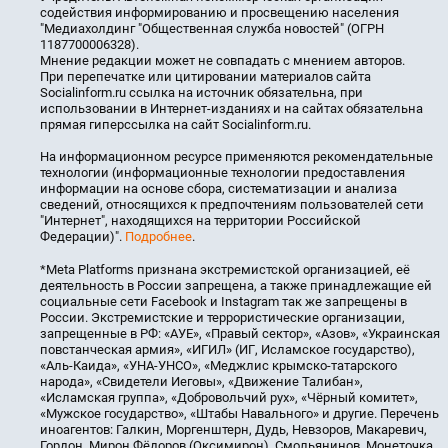
содействия информированию и просвещению населения
"Медиахолдинг "Общественная служба новостей" (ОГРН
1187700006328).
Мнение редакции может не совпадать с мнением авторов.
При перепечатке или цитировании материалов сайта
Socialinform.ru ссылка на источник обязательна, при
использовании в Интернет-изданиях и на сайтах обязательна
прямая гиперссылка на сайт Socialinform.ru.
На информационном ресурсе применяются рекомендательные
технологии (информационные технологии предоставления
информации на основе сбора, систематизации и анализа
сведений, относящихся к предпочтениям пользователей сети
"Интернет", находящихся на территории Российской
Федерации)".
Подробнее
.
*Meta Platforms признана экстремистской организацией, её
деятельность в России запрещена, а также принадлежащие ей
социальные сети Facebook и Instagram так же запрещены в
России. Экстремистские и террористические организации,
запрещенные в РФ: «АУЕ», «Правый сектор», «Азов», «Украинская
повстанческая армия», «ИГИЛ» (ИГ, Исламское государство),
«Аль-Каида», «УНА-УНСО», «Меджлис крымско-татарского
народа», «Свидетели Иеговы», «Движение Талибан»,
«Исламская группа», «Добровольчий рух», «Чёрный комитет»,
«Мужское государство», «Штабы Навального» и другие. Перечень
иноагентов: Галкин, Моргенштерн, Дудь, Невзоров, Макаревич,
Гордон, Мирон Фёдоров (Оксимирон), Смольянинов, Монеточка