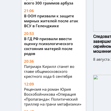
всего 300 граммов арбуза
21:06
В ООН призвали к защите
мирных жителей после атак
ВСУ в Геленджике
20:53
Следоват
В ГД РФ призвали ввести
завершил
оценку психологического
серийном
состояния матерей после
мошенни
родов
8 августа
20:36
Патриарх Кирилл станет во
главе общемосковского
крестного хода 6 сентября
12:09
Рецензия на роман Юрия
Воскобойникова «Операция
«Пропаганда»: Политический
триллер на грани метафизики»