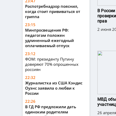
23:47
Роспотребнадзор пояснил,
В России
когда стоит прививаться от
проверки
гриппа
прав
23:15
2 июня 20
Минпросвещения РФ:
педагогам положен
удлиненный ежегодный
оплачиваемый отпуск
23:12
ФОМ: президенту Путину
доверяют 70% опрошенных
россиян
22:32
Журналистка из США Кэндис
Оуэнс заявила о любви к
России
МВД объ
22:26
участниц
В ГД РФ предложили дать
одиноким родителям
26 апреля