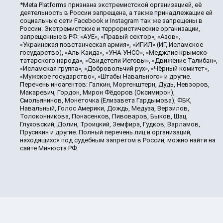
*Meta Platforms признана экстремистской организацией, её
деятельность в России запрещена, а также принадлежащие ей
социальные сети Facebook и Instagram так же запрещены в
России. Экстремистские и террористические организации,
запрещенные в РФ: «АУЕ», «Правый сектор», «Азов»,
«Украинская повстанческая армия», «ИГИЛ» (ИГ, Исламское
государство), «Аль-Каида», «УНА-УНСО», «Меджлис крымско-
татарского народа», «Свидетели Иеговы», «Движение Талибан»,
«Исламская группа», «Добровольчий рух», «Чёрный комитет»,
«Мужское государство», «Штабы Навального» и другие.
Перечень иноагентов: Галкин, Моргенштерн, Дудь, Невзоров,
Макаревич, Гордон, Мирон Фёдоров (Оксимирон),
Смольянинов, Монеточка (Елизавета Гардымова), ФБК,
Навальный, Голос Америки, Дождь, Медуза, Верзилов,
Толоконникова, Понасенков, Пивоваров, Быков, Шац,
Глуховский, Долин, Троицкий, Земфира, Гудков, Варламов,
Прусикин и другие. Полный перечень лиц и организаций,
находящихся под судебным запретом в России, можно найти на
сайте Минюста РФ.