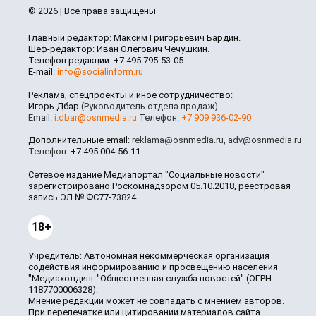
© 2026 | Все права защищены
Главный редактор: Максим Григорьевич Бардин.
Шеф-редактор: Иван Олегович Чечушкин.
Телефон редакции: +7 495 795-53-05
E-mail:
info@socialinform.ru
Реклама, спецпроекты и иное сотрудничество:
Игорь Дбар
(Руководитель отдела продаж)
Email:
i.dbar@osnmedia.ru
Телефон:
+7 909 936-02-90
Дополнительные email:
reklama@osnmedia.ru
,
adv@osnmedia.ru
Телефон:
+7 495 004-56-11
Сетевое издание Медиапортал "Социальные новости"
зарегистрировано Роскомнадзором 05.10.2018, реестровая
запись ЭЛ № ФС77-73824.
18+
Учредитель: Автономная некоммерческая организация
содействия информированию и просвещению населения
"Медиахолдинг "Общественная служба новостей" (ОГРН
1187700006328).
Мнение редакции может не совпадать с мнением авторов.
При перепечатке или цитировании материалов сайта