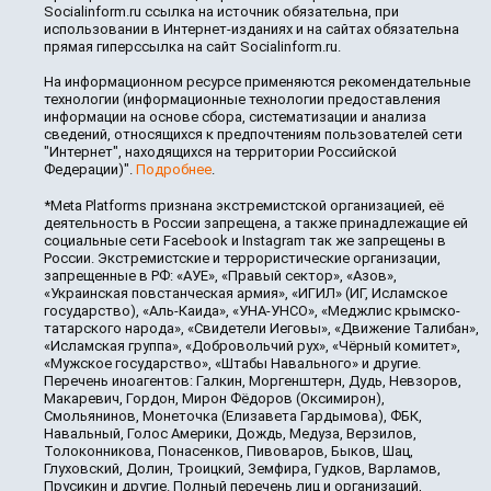
Socialinform.ru ссылка на источник обязательна, при
использовании в Интернет-изданиях и на сайтах обязательна
прямая гиперссылка на сайт Socialinform.ru.
На информационном ресурсе применяются рекомендательные
технологии (информационные технологии предоставления
информации на основе сбора, систематизации и анализа
сведений, относящихся к предпочтениям пользователей сети
"Интернет", находящихся на территории Российской
Федерации)".
Подробнее
.
*Meta Platforms признана экстремистской организацией, её
деятельность в России запрещена, а также принадлежащие ей
социальные сети Facebook и Instagram так же запрещены в
России. Экстремистские и террористические организации,
запрещенные в РФ: «АУЕ», «Правый сектор», «Азов»,
«Украинская повстанческая армия», «ИГИЛ» (ИГ, Исламское
государство), «Аль-Каида», «УНА-УНСО», «Меджлис крымско-
татарского народа», «Свидетели Иеговы», «Движение Талибан»,
«Исламская группа», «Добровольчий рух», «Чёрный комитет»,
«Мужское государство», «Штабы Навального» и другие.
Перечень иноагентов: Галкин, Моргенштерн, Дудь, Невзоров,
Макаревич, Гордон, Мирон Фёдоров (Оксимирон),
Смольянинов, Монеточка (Елизавета Гардымова), ФБК,
Навальный, Голос Америки, Дождь, Медуза, Верзилов,
Толоконникова, Понасенков, Пивоваров, Быков, Шац,
Глуховский, Долин, Троицкий, Земфира, Гудков, Варламов,
Прусикин и другие. Полный перечень лиц и организаций,