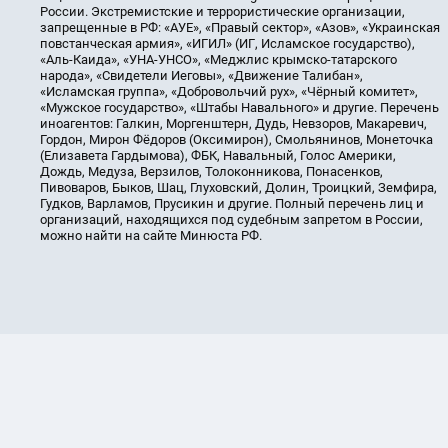
России. Экстремистские и террористические организации,
запрещенные в РФ: «АУЕ», «Правый сектор», «Азов», «Украинская
повстанческая армия», «ИГИЛ» (ИГ, Исламское государство),
«Аль-Каида», «УНА-УНСО», «Меджлис крымско-татарского
народа», «Свидетели Иеговы», «Движение Талибан»,
«Исламская группа», «Добровольчий рух», «Чёрный комитет»,
«Мужское государство», «Штабы Навального» и другие. Перечень
иноагентов: Галкин, Моргенштерн, Дудь, Невзоров, Макаревич,
Гордон, Мирон Фёдоров (Оксимирон), Смольянинов, Монеточка
(Елизавета Гардымова), ФБК, Навальный, Голос Америки,
Дождь, Медуза, Верзилов, Толоконникова, Понасенков,
Пивоваров, Быков, Шац, Глуховский, Долин, Троицкий, Земфира,
Гудков, Варламов, Прусикин и другие. Полный перечень лиц и
организаций, находящихся под судебным запретом в России,
можно найти на сайте Минюста РФ.