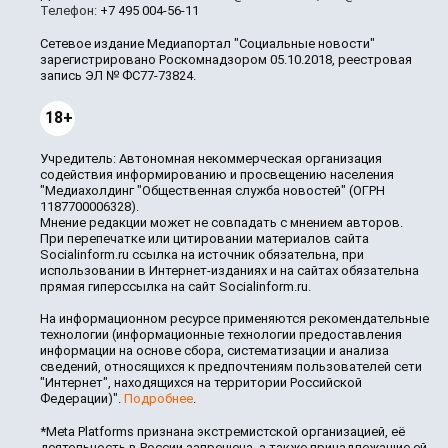
Телефон:
+7 495 004-56-11
Сетевое издание Медиапортал "Социальные новости"
зарегистрировано Роскомнадзором 05.10.2018, реестровая
запись ЭЛ № ФС77-73824.
18+
Учредитель: Автономная некоммерческая организация
содействия информированию и просвещению населения
"Медиахолдинг "Общественная служба новостей" (ОГРН
1187700006328).
Мнение редакции может не совпадать с мнением авторов.
При перепечатке или цитировании материалов сайта
Socialinform.ru ссылка на источник обязательна, при
использовании в Интернет-изданиях и на сайтах обязательна
прямая гиперссылка на сайт Socialinform.ru.
На информационном ресурсе применяются рекомендательные
технологии (информационные технологии предоставления
информации на основе сбора, систематизации и анализа
сведений, относящихся к предпочтениям пользователей сети
"Интернет", находящихся на территории Российской
Федерации)".
Подробнее
.
*Meta Platforms признана экстремистской организацией, её
деятельность в России запрещена, а также принадлежащие ей