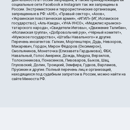
социальные сети Facebook и Instagram так же запрещены в
России. Экстремистские и террористические организации,
запрещенные в РФ: «АУЕ», «Правый сектор», «Азов»,
«Украинская повстанческая армия», «ИГИЛ» (ИГ, Исламское
государство), «Аль-Каида», «УНА-УНСО», «Меджлис крымско-
татарского народа», «Свидетели Иеговы», «Движение Талибан»,
«Исламская группа», «Добровольчий рух», «Чёрный комитет»,
«Мужское государство», «Штабы Навального» и другие.
Перечень иноагентов: Галкин, Моргенштерн, Дудь, Невзоров,
Макаревич, Гордон, Мирон Фёдоров (Оксимирон),
Смольянинов, Монеточка (Елизавета Гардымова), ФБК,
Навальный, Голос Америки, Дождь, Медуза, Верзилов,
Толоконникова, Понасенков, Пивоваров, Быков, Шац,
Глуховский, Долин, Троицкий, Земфира, Гудков, Варламов,
Прусикин и другие. Полный перечень лиц и организаций,
находящихся под судебным запретом в России, можно найти на
сайте Минюста РФ.