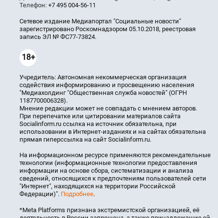
Телефон:
+7 495 004-56-11
Сетевое издание Медиапортал "Социальные новости"
зарегистрировано Роскомнадзором 05.10.2018, реестровая
запись ЭЛ № ФС77-73824.
18+
Учредитель: Автономная некоммерческая организация
содействия информированию и просвещению населения
"Медиахолдинг "Общественная служба новостей" (ОГРН
1187700006328).
Мнение редакции может не совпадать с мнением авторов.
При перепечатке или цитировании материалов сайта
Socialinform.ru ссылка на источник обязательна, при
использовании в Интернет-изданиях и на сайтах обязательна
прямая гиперссылка на сайт Socialinform.ru.
На информационном ресурсе применяются рекомендательные
технологии (информационные технологии предоставления
информации на основе сбора, систематизации и анализа
сведений, относящихся к предпочтениям пользователей сети
"Интернет", находящихся на территории Российской
Федерации)".
Подробнее
.
*Meta Platforms признана экстремистской организацией, её
деятельность в России запрещена, а также принадлежащие ей