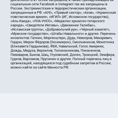
социальные сети Facebook и Instagram так же запрещены в
России. Экстремистские и террористические организации,
запрещенные в РФ: «АУЕ», «Правый сектор», «Азов», «Украинская
повстанческая армия», «ИГИЛ» (ИГ, Исламское государство),
«Аль-Каида», «УНА-УНСО», «Меджлис крымско-татарского
народа», «Свидетели Иеговы», «Движение Талибан»,
«Исламская группа», «Добровольчий рух», «Чёрный комитет»,
«Мужское государство», «Штабы Навального» и другие. Перечень
иноагентов: Галкин, Моргенштерн, Дудь, Невзоров, Макаревич,
Гордон, Мирон Фёдоров (Оксимирон), Смольянинов, Монеточка
(Елизавета Гардымова), ФБК, Навальный, Голос Америки,
Дождь, Медуза, Верзилов, Толоконникова, Понасенков,
Пивоваров, Быков, Шац, Глуховский, Долин, Троицкий, Земфира,
Гудков, Варламов, Прусикин и другие. Полный перечень лиц и
организаций, находящихся под судебным запретом в России,
можно найти на сайте Минюста РФ.