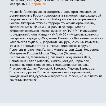
"Интернет", находящихся на территории Российской
Федерации)".
Подробнее
.
*Meta Platforms признана экстремистской организацией, её
деятельность в России запрещена, а также принадлежащие ей
социальные сети Facebook и Instagram так же запрещены в
России. Экстремистские и террористические организации,
запрещенные в РФ: «АУЕ», «Правый сектор», «Азов»,
«Украинская повстанческая армия», «ИГИЛ» (ИГ, Исламское
государство), «Аль-Каида», «УНА-УНСО», «Меджлис крымско-
татарского народа», «Свидетели Иеговы», «Движение Талибан»,
«Исламская группа», «Добровольчий рух», «Чёрный комитет»,
«Мужское государство», «Штабы Навального» и другие.
Перечень иноагентов: Галкин, Моргенштерн, Дудь, Невзоров,
Макаревич, Гордон, Мирон Фёдоров (Оксимирон),
Смольянинов, Монеточка (Елизавета Гардымова), ФБК,
Навальный, Голос Америки, Дождь, Медуза, Верзилов,
Толоконникова, Понасенков, Пивоваров, Быков, Шац,
Глуховский, Долин, Троицкий, Земфира, Гудков, Варламов,
Прусикин и другие. Полный перечень лиц и организаций,
находящихся под судебным запретом в России, можно найти на
сайте Минюста РФ.