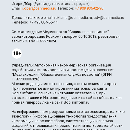
Игорь Дбар
(Руководитель отдела продаж)
Email:
i.dbar@osnmedia.ru
Телефон:
+7 909 936-02-90
Дополнительные email:
reklama@osnmedia.ru
,
adv@osnmedia.ru
Телефон:
+7 495 004-56-11
Сетевое издание Медиапортал "Социальные новости"
зарегистрировано Роскомнадзором 05.10.2018, реестровая
запись ЭЛ № ФС77-73824.
18+
Учредитель: Автономная некоммерческая организация
содействия информированию и просвещению населения
"Медиахолдинг "Общественная служба новостей" (ОГРН
1187700006328).
Мнение редакции может не совпадать с мнением авторов.
При перепечатке или цитировании материалов сайта
Socialinform.ru ссылка на источник обязательна, при
использовании в Интернет-изданиях и на сайтах обязательна
прямая гиперссылка на сайт Socialinform.ru.
На информационном ресурсе применяются рекомендательные
технологии (информационные технологии предоставления
информации на основе сбора, систематизации и анализа
сведений, относящихся к предпочтениям пользователей сети