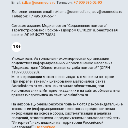
Email:
i.dbar@osnmedia.ru
Телефон:
+7 909 936-02-90
Дополнительные email:
reklama@osnmedia.ru
,
adv@osnmedia.ru
Телефон:
+7 495 004-56-11
Сетевое издание Медиапортал "Социальные новости"
зарегистрировано Роскомнадзором 05.10.2018, реестровая
запись ЭЛ № ФС77-73824.
18+
Учредитель: Автономная некоммерческая организация
содействия информированию и просвещению населения
"Медиахолдинг "Общественная служба новостей" (ОГРН
1187700006328).
Мнение редакции может не совпадать с мнением авторов.
При перепечатке или цитировании материалов сайта
Socialinform.ru ссылка на источник обязательна, при
использовании в Интернет-изданиях и на сайтах обязательна
прямая гиперссылка на сайт Socialinform.ru.
На информационном ресурсе применяются рекомендательные
технологии (информационные технологии предоставления
информации на основе сбора, систематизации и анализа
сведений, относящихся к предпочтениям пользователей сети
"Интернет", находящихся на территории Российской
Федерации)".
Подробнее
.