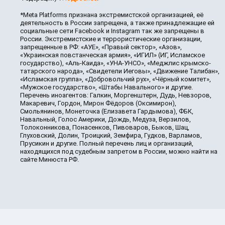
*Meta Platforms признана экстремистской организацией, её
деятельность в России запрещена, а также принадлежащие ей
социальные сети Facebook и Instagram так же запрещены в
России. Экстремистские и террористические организации,
запрещенные в РФ: «АУЕ», «Правый сектор», «Азов»,
«Украинская повстанческая армия», «ИГИЛ» (ИГ, Исламское
государство), «Аль-Каида», «УНА-УНСО», «Меджлис крымско-
татарского народа», «Свидетели Иеговы», «Движение Талибан»,
«Исламская группа», «Добровольчий рух», «Чёрный комитет»,
«Мужское государство», «Штабы Навального» и другие.
Перечень иноагентов: Галкин, Моргенштерн, Дудь, Невзоров,
Макаревич, Гордон, Мирон Фёдоров (Оксимирон),
Смольянинов, Монеточка (Елизавета Гардымова), ФБК,
Навальный, Голос Америки, Дождь, Медуза, Верзилов,
Толоконникова, Понасенков, Пивоваров, Быков, Шац,
Глуховский, Долин, Троицкий, Земфира, Гудков, Варламов,
Прусикин и другие. Полный перечень лиц и организаций,
находящихся под судебным запретом в России, можно найти на
сайте Минюста РФ.