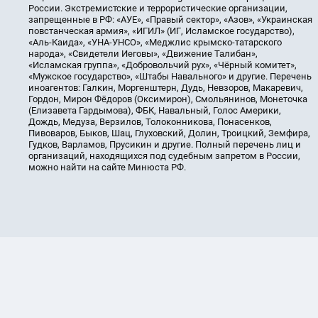
России. Экстремистские и террористические организации,
запрещенные в РФ: «АУЕ», «Правый сектор», «Азов», «Украинская
повстанческая армия», «ИГИЛ» (ИГ, Исламское государство),
«Аль-Каида», «УНА-УНСО», «Меджлис крымско-татарского
народа», «Свидетели Иеговы», «Движение Талибан»,
«Исламская группа», «Добровольчий рух», «Чёрный комитет»,
«Мужское государство», «Штабы Навального» и другие. Перечень
иноагентов: Галкин, Моргенштерн, Дудь, Невзоров, Макаревич,
Гордон, Мирон Фёдоров (Оксимирон), Смольянинов, Монеточка
(Елизавета Гардымова), ФБК, Навальный, Голос Америки,
Дождь, Медуза, Верзилов, Толоконникова, Понасенков,
Пивоваров, Быков, Шац, Глуховский, Долин, Троицкий, Земфира,
Гудков, Варламов, Прусикин и другие. Полный перечень лиц и
организаций, находящихся под судебным запретом в России,
можно найти на сайте Минюста РФ.