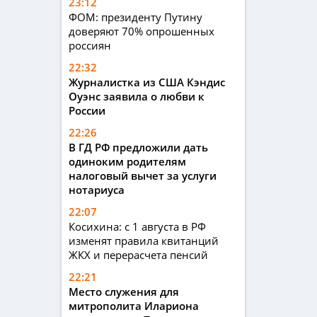
23:12
ФОМ: президенту Путину
доверяют 70% опрошенных
россиян
22:32
Журналистка из США Кэндис
Оуэнс заявила о любви к
России
22:26
В ГД РФ предложили дать
одиноким родителям
налоговый вычет за услуги
нотариуса
22:07
Косихина: с 1 августа в РФ
изменят правила квитанций
ЖКХ и перерасчета пенсий
22:21
Место служения для
митрополита Илариона