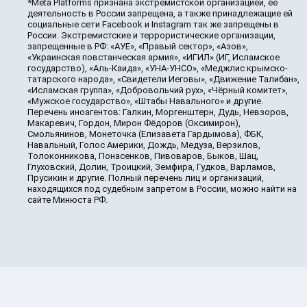
*Meta Platforms признана экстремистской организацией, её
деятельность в России запрещена, а также принадлежащие ей
социальные сети Facebook и Instagram так же запрещены в
России. Экстремистские и террористические организации,
запрещенные в РФ: «АУЕ», «Правый сектор», «Азов»,
«Украинская повстанческая армия», «ИГИЛ» (ИГ, Исламское
государство), «Аль-Каида», «УНА-УНСО», «Меджлис крымско-
татарского народа», «Свидетели Иеговы», «Движение Талибан»,
«Исламская группа», «Добровольчий рух», «Чёрный комитет»,
«Мужское государство», «Штабы Навального» и другие.
Перечень иноагентов: Галкин, Моргенштерн, Дудь, Невзоров,
Макаревич, Гордон, Мирон Фёдоров (Оксимирон),
Смольянинов, Монеточка (Елизавета Гардымова), ФБК,
Навальный, Голос Америки, Дождь, Медуза, Верзилов,
Толоконникова, Понасенков, Пивоваров, Быков, Шац,
Глуховский, Долин, Троицкий, Земфира, Гудков, Варламов,
Прусикин и другие. Полный перечень лиц и организаций,
находящихся под судебным запретом в России, можно найти на
сайте Минюста РФ.