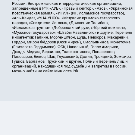
России. Экстремистские и террористические организации,
запрещенные в РФ: «АУЕ», «Правый сектор», «Азов», «Украинская
повстанческая армия», «ИГИЛ» (ИГ, Исламское государство),
«Аль-Каида», «УНА-УНСО», «Меджлис крымско-татарского
народа», «Свидетели Иеговы», «Движение Талибан»,
«Исламская группа», «Добровольчий рух», «Чёрный комитет»,
«Мужское государство», «Штабы Навального» и другие. Перечень
иноагентов: Галкин, Моргенштерн, Дудь, Невзоров, Макаревич,
Гордон, Мирон Фёдоров (Оксимирон), Смольянинов, Монеточка
(Елизавета Гардымова), ФБК, Навальный, Голос Америки,
Дождь, Медуза, Верзилов, Толоконникова, Понасенков,
Пивоваров, Быков, Шац, Глуховский, Долин, Троицкий, Земфира,
Гудков, Варламов, Прусикин и другие. Полный перечень лиц и
организаций, находящихся под судебным запретом в России,
можно найти на сайте Минюста РФ.