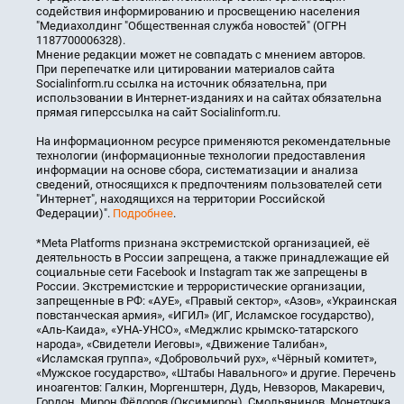
содействия информированию и просвещению населения
"Медиахолдинг "Общественная служба новостей" (ОГРН
1187700006328).
Мнение редакции может не совпадать с мнением авторов.
При перепечатке или цитировании материалов сайта
Socialinform.ru ссылка на источник обязательна, при
использовании в Интернет-изданиях и на сайтах обязательна
прямая гиперссылка на сайт Socialinform.ru.
На информационном ресурсе применяются рекомендательные
технологии (информационные технологии предоставления
информации на основе сбора, систематизации и анализа
сведений, относящихся к предпочтениям пользователей сети
"Интернет", находящихся на территории Российской
Федерации)".
Подробнее
.
*Meta Platforms признана экстремистской организацией, её
деятельность в России запрещена, а также принадлежащие ей
социальные сети Facebook и Instagram так же запрещены в
России. Экстремистские и террористические организации,
запрещенные в РФ: «АУЕ», «Правый сектор», «Азов», «Украинская
повстанческая армия», «ИГИЛ» (ИГ, Исламское государство),
«Аль-Каида», «УНА-УНСО», «Меджлис крымско-татарского
народа», «Свидетели Иеговы», «Движение Талибан»,
«Исламская группа», «Добровольчий рух», «Чёрный комитет»,
«Мужское государство», «Штабы Навального» и другие. Перечень
иноагентов: Галкин, Моргенштерн, Дудь, Невзоров, Макаревич,
Гордон, Мирон Фёдоров (Оксимирон), Смольянинов, Монеточка