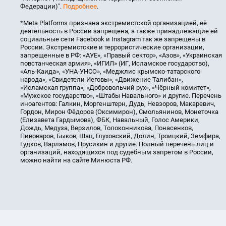
Федерации)".
Подробнее
.
*Meta Platforms признана экстремистской организацией, её
деятельность в России запрещена, а также принадлежащие ей
социальные сети Facebook и Instagram так же запрещены в
России. Экстремистские и террористические организации,
запрещенные в РФ: «АУЕ», «Правый сектор», «Азов», «Украинская
повстанческая армия», «ИГИЛ» (ИГ, Исламское государство),
«Аль-Каида», «УНА-УНСО», «Меджлис крымско-татарского
народа», «Свидетели Иеговы», «Движение Талибан»,
«Исламская группа», «Добровольчий рух», «Чёрный комитет»,
«Мужское государство», «Штабы Навального» и другие. Перечень
иноагентов: Галкин, Моргенштерн, Дудь, Невзоров, Макаревич,
Гордон, Мирон Фёдоров (Оксимирон), Смольянинов, Монеточка
(Елизавета Гардымова), ФБК, Навальный, Голос Америки,
Дождь, Медуза, Верзилов, Толоконникова, Понасенков,
Пивоваров, Быков, Шац, Глуховский, Долин, Троицкий, Земфира,
Гудков, Варламов, Прусикин и другие. Полный перечень лиц и
организаций, находящихся под судебным запретом в России,
можно найти на сайте Минюста РФ.