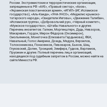
России. Экстремистские и террористические организации,
запрещенные в РФ: «АУЕ», «Правый сектор», «Азов»,
«Украинская повстанческая армия», «ИГИЛ» (ИГ, Исламское
государство), «Аль-Каида», «УНА-УНСО», «Меджлис крымско-
татарского народа», «Свидетели Иеговы», «Движение Талибан»,
«Исламская группа», «Добровольчий рух», «Чёрный комитет»,
«Мужское государство», «Штабы Навального» и другие.
Перечень иноагентов: Галкин, Моргенштерн, Дудь, Невзоров,
Макаревич, Гордон, Мирон Фёдоров (Оксимирон),
Смольянинов, Монеточка (Елизавета Гардымова), ФБК,
Навальный, Голос Америки, Дождь, Медуза, Верзилов,
Толоконникова, Понасенков, Пивоваров, Быков, Шац,
Глуховский, Долин, Троицкий, Земфира, Гудков, Варламов,
Прусикин и другие. Полный перечень лиц и организаций,
находящихся под судебным запретом в России, можно найти на
сайте Минюста РФ.