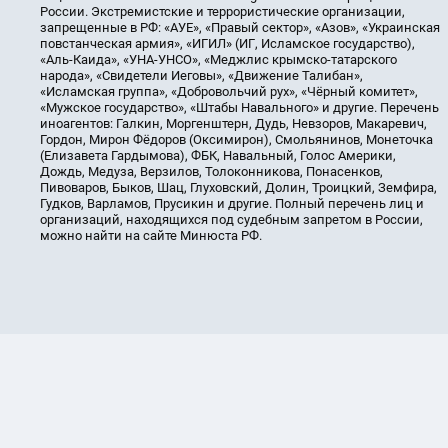
России. Экстремистские и террористические организации,
запрещенные в РФ: «АУЕ», «Правый сектор», «Азов», «Украинская
повстанческая армия», «ИГИЛ» (ИГ, Исламское государство),
«Аль-Каида», «УНА-УНСО», «Меджлис крымско-татарского
народа», «Свидетели Иеговы», «Движение Талибан»,
«Исламская группа», «Добровольчий рух», «Чёрный комитет»,
«Мужское государство», «Штабы Навального» и другие. Перечень
иноагентов: Галкин, Моргенштерн, Дудь, Невзоров, Макаревич,
Гордон, Мирон Фёдоров (Оксимирон), Смольянинов, Монеточка
(Елизавета Гардымова), ФБК, Навальный, Голос Америки,
Дождь, Медуза, Верзилов, Толоконникова, Понасенков,
Пивоваров, Быков, Шац, Глуховский, Долин, Троицкий, Земфира,
Гудков, Варламов, Прусикин и другие. Полный перечень лиц и
организаций, находящихся под судебным запретом в России,
можно найти на сайте Минюста РФ.