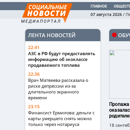
ГЛАВНОЕ
ОБЩЕСТ
07 августа 2026
/
П
ЛЕНТА НОВОСТЕЙ
ОБУ
22:41
АЗС в РФ будут предоставлять
информацию об экоклассе
продаваемого топлива
22:36
Врач Матвеева рассказала о
риске депрессии из-за
длительного экранного
времени
Пропажа 
23:15
оказалас
Финансист Ермилова: деньги с
родителе
карты умершего снять можно
только через нотариуса
18 сентяб