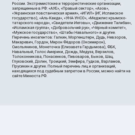
России. Экстремистские и террористические организации,
запрещенные в РФ: «АУЕ», «Правый сектор», «Азов»,
«Украинская повстанческая армия», «ИГИЛ» (ИГ, Исламское
государство), «Аль-Каида», «УНА-УНСО», «Меджлис крымско-
татарского народа», «Свидетели Иеговы», «Движение Талибан»,
«Исламская группа», «Добровольчий рух», «Чёрный комитет»,
«Мужское государство», «Штабы Навального» и другие.
Перечень иноагентов: Галкин, Моргенштерн, Дудь, Невзоров,
Макаревич, Гордон, Мирон Фёдоров (Оксимирон),
Смольянинов, Монеточка (Елизавета Гардымова), ФБК,
Навальный, Голос Америки, Дождь, Медуза, Верзилов,
Толоконникова, Понасенков, Пивоваров, Быков, Шац,
Глуховский, Долин, Троицкий, Земфира, Гудков, Варламов,
Прусикин и другие. Полный перечень лиц и организаций,
находящихся под судебным запретом в России, можно найти на
сайте Минюста РФ.