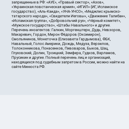
запрещенные в РФ: «АУЕ», «Правый сектор», «Азов»,
«Украинская повстанческая армия», «ИГИЛ» (ИГ, Исламское
государство), «Аль-Каида», «УНА-УНСО», «Меджлис крымско-
татарского народа», «Свидетели Иеговы», «Движение Талибан»,
«Исламская группа», «Добровольчий рух», «Чёрный комитет»,
«Мужское государство», «Штабы Навального» и другие.
Перечень иноагентов: Галкин, Моргенштерн, Дудь, Невзоров,
Макаревич, Гордон, Мирон Фёдоров (Оксимирон),
Смольянинов, Монеточка (Елизавета Гардымова), ФБК,
Навальный, Голос Америки, Дождь, Медуза, Верзилов,
Толоконникова, Понасенков, Пивоваров, Быков, Шац,
Глуховский, Долин, Троицкий, Земфира, Гудков, Варламов,
Прусикин и другие. Полный перечень лиц и организаций,
находящихся под судебным запретом в России, можно найти на
сайте Минюста РФ.