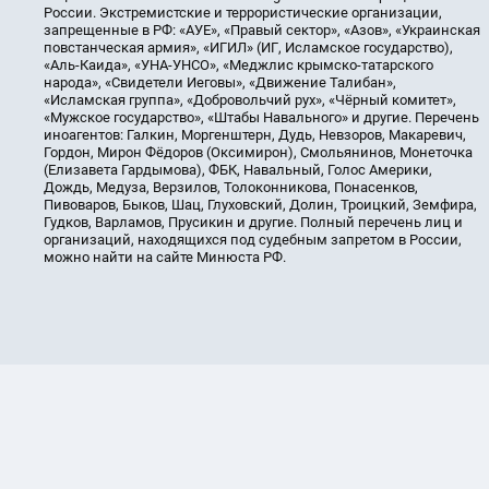
России. Экстремистские и террористические организации,
запрещенные в РФ: «АУЕ», «Правый сектор», «Азов», «Украинская
повстанческая армия», «ИГИЛ» (ИГ, Исламское государство),
«Аль-Каида», «УНА-УНСО», «Меджлис крымско-татарского
народа», «Свидетели Иеговы», «Движение Талибан»,
«Исламская группа», «Добровольчий рух», «Чёрный комитет»,
«Мужское государство», «Штабы Навального» и другие. Перечень
иноагентов: Галкин, Моргенштерн, Дудь, Невзоров, Макаревич,
Гордон, Мирон Фёдоров (Оксимирон), Смольянинов, Монеточка
(Елизавета Гардымова), ФБК, Навальный, Голос Америки,
Дождь, Медуза, Верзилов, Толоконникова, Понасенков,
Пивоваров, Быков, Шац, Глуховский, Долин, Троицкий, Земфира,
Гудков, Варламов, Прусикин и другие. Полный перечень лиц и
организаций, находящихся под судебным запретом в России,
можно найти на сайте Минюста РФ.