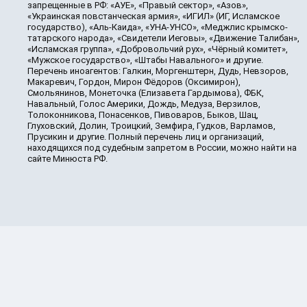
запрещенные в РФ: «АУЕ», «Правый сектор», «Азов»,
«Украинская повстанческая армия», «ИГИЛ» (ИГ, Исламское
государство), «Аль-Каида», «УНА-УНСО», «Меджлис крымско-
татарского народа», «Свидетели Иеговы», «Движение Талибан»,
«Исламская группа», «Добровольчий рух», «Чёрный комитет»,
«Мужское государство», «Штабы Навального» и другие.
Перечень иноагентов: Галкин, Моргенштерн, Дудь, Невзоров,
Макаревич, Гордон, Мирон Фёдоров (Оксимирон),
Смольянинов, Монеточка (Елизавета Гардымова), ФБК,
Навальный, Голос Америки, Дождь, Медуза, Верзилов,
Толоконникова, Понасенков, Пивоваров, Быков, Шац,
Глуховский, Долин, Троицкий, Земфира, Гудков, Варламов,
Прусикин и другие. Полный перечень лиц и организаций,
находящихся под судебным запретом в России, можно найти на
сайте Минюста РФ.