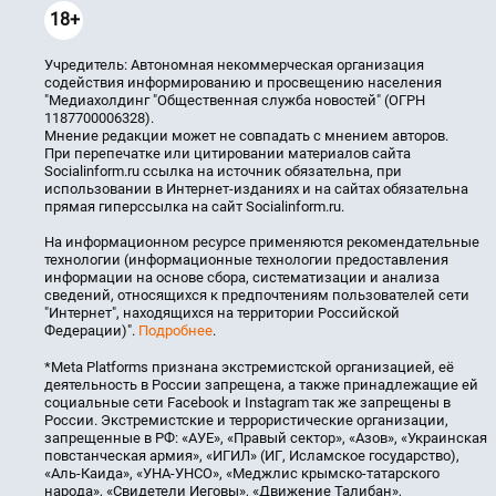
18+
Учредитель: Автономная некоммерческая организация
содействия информированию и просвещению населения
"Медиахолдинг "Общественная служба новостей" (ОГРН
1187700006328).
Мнение редакции может не совпадать с мнением авторов.
При перепечатке или цитировании материалов сайта
Socialinform.ru ссылка на источник обязательна, при
использовании в Интернет-изданиях и на сайтах обязательна
прямая гиперссылка на сайт Socialinform.ru.
На информационном ресурсе применяются рекомендательные
технологии (информационные технологии предоставления
информации на основе сбора, систематизации и анализа
сведений, относящихся к предпочтениям пользователей сети
"Интернет", находящихся на территории Российской
Федерации)".
Подробнее
.
*Meta Platforms признана экстремистской организацией, её
деятельность в России запрещена, а также принадлежащие ей
социальные сети Facebook и Instagram так же запрещены в
России. Экстремистские и террористические организации,
запрещенные в РФ: «АУЕ», «Правый сектор», «Азов», «Украинская
повстанческая армия», «ИГИЛ» (ИГ, Исламское государство),
«Аль-Каида», «УНА-УНСО», «Меджлис крымско-татарского
народа», «Свидетели Иеговы», «Движение Талибан»,