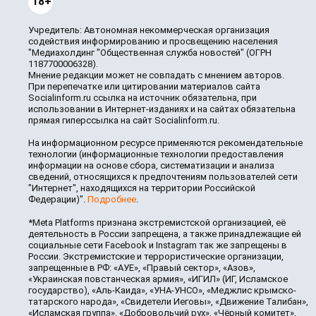
18+
Учредитель: Автономная некоммерческая организация
содействия информированию и просвещению населения
"Медиахолдинг "Общественная служба новостей" (ОГРН
1187700006328).
Мнение редакции может не совпадать с мнением авторов.
При перепечатке или цитировании материалов сайта
Socialinform.ru ссылка на источник обязательна, при
использовании в Интернет-изданиях и на сайтах обязательна
прямая гиперссылка на сайт Socialinform.ru.
На информационном ресурсе применяются рекомендательные
технологии (информационные технологии предоставления
информации на основе сбора, систематизации и анализа
сведений, относящихся к предпочтениям пользователей сети
"Интернет", находящихся на территории Российской
Федерации)".
Подробнее
.
*Meta Platforms признана экстремистской организацией, её
деятельность в России запрещена, а также принадлежащие ей
социальные сети Facebook и Instagram так же запрещены в
России. Экстремистские и террористические организации,
запрещенные в РФ: «АУЕ», «Правый сектор», «Азов»,
«Украинская повстанческая армия», «ИГИЛ» (ИГ, Исламское
государство), «Аль-Каида», «УНА-УНСО», «Меджлис крымско-
татарского народа», «Свидетели Иеговы», «Движение Талибан»,
«Исламская группа», «Добровольчий рух», «Чёрный комитет»,