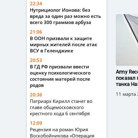
22:34
Нутрициолог Ионова: без
вреда за один раз можно есть
всего 300 граммов арбуза
21:06
В ООН призвали к защите
мирных жителей после атак
ВСУ в Геленджике
20:53
В ГД РФ призвали ввести
Army Rec
оценку психологического
показал 
состояния матерей после
танка Ha
родов
11 марта 
20:36
Патриарх Кирилл станет во
главе общемосковского
крестного хода 6 сентября
12:09
Рецензия на роман Юрия
Воскобойникова «Операция