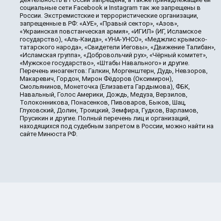
социальные сети Facebook и Instagram так же запрещены в
России. Экстремистские и террористические организации,
запрещенные в РФ: «АУЕ», «Правый сектор», «Азов»,
«Украинская повстанческая армия», «ИГИЛ» (ИГ, Исламское
государство), «Аль-Каида», «УНА-УНСО», «Меджлис крымско-
татарского народа», «Свидетели Иеговы», «Движение Талибан»,
«Исламская группа», «Добровольчий рух», «Чёрный комитет»,
«Мужское государство», «Штабы Навального» и другие.
Перечень иноагентов: Галкин, Моргенштерн, Дудь, Невзоров,
Макаревич, Гордон, Мирон Фёдоров (Оксимирон),
Смольянинов, Монеточка (Елизавета Гардымова), ФБК,
Навальный, Голос Америки, Дождь, Медуза, Верзилов,
Толоконникова, Понасенков, Пивоваров, Быков, Шац,
Глуховский, Долин, Троицкий, Земфира, Гудков, Варламов,
Прусикин и другие. Полный перечень лиц и организаций,
находящихся под судебным запретом в России, можно найти на
сайте Минюста РФ.