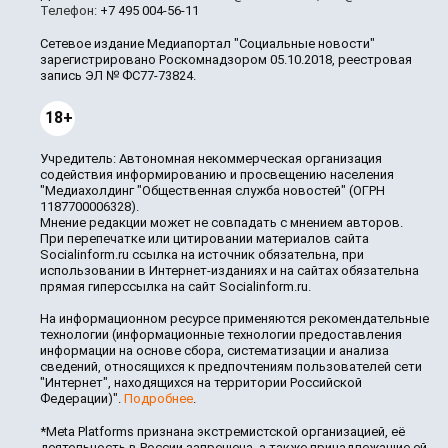
Телефон:
+7 495 004-56-11
Сетевое издание Медиапортал "Социальные новости"
зарегистрировано Роскомнадзором 05.10.2018, реестровая
запись ЭЛ № ФС77-73824.
18+
Учредитель: Автономная некоммерческая организация
содействия информированию и просвещению населения
"Медиахолдинг "Общественная служба новостей" (ОГРН
1187700006328).
Мнение редакции может не совпадать с мнением авторов.
При перепечатке или цитировании материалов сайта
Socialinform.ru ссылка на источник обязательна, при
использовании в Интернет-изданиях и на сайтах обязательна
прямая гиперссылка на сайт Socialinform.ru.
На информационном ресурсе применяются рекомендательные
технологии (информационные технологии предоставления
информации на основе сбора, систематизации и анализа
сведений, относящихся к предпочтениям пользователей сети
"Интернет", находящихся на территории Российской
Федерации)".
Подробнее
.
*Meta Platforms признана экстремистской организацией, её
деятельность в России запрещена, а также принадлежащие ей