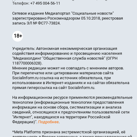
Телефон:
+7 495 004-56-11
Сетевое издание Медиапортал "Социальные новости"
зарегистрировано Роскомнадзором 05.10.2018, реестровая
запись ЭЛ № ФС77-73824.
18+
Учредитель: Автономная некоммерческая организация
содействия информированию и просвещению населения
"Медиахолдинг "Общественная служба новостей" (ОГРН
1187700006328).
Мнение редакции может не совпадать с мнением авторов.
При перепечатке или цитировании материалов сайта
Socialinform.ru ссылка на источник обязательна, при
использовании в Интернет-изданиях и на сайтах обязательна
прямая гиперссылка на сайт Socialinform.ru.
На информационном ресурсе применяются рекомендательные
технологии (информационные технологии предоставления
информации на основе сбора, систематизации и анализа
сведений, относящихся к предпочтениям пользователей сети
"Интернет", находящихся на территории Российской
Федерации)".
Подробнее
.
*Meta Platforms признана экстремистской организацией, её
деятельность в России запрещена, а также принадлежащие ей