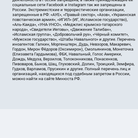
социальные сети Facebook и Instagram так же запрещены в
России. Экстремистские и террористические организации,
запрещенные в РФ: «АУЕ», «Правый сектор», «Азов», «Украинская
повстанческая армия», «ИГИЛ» (ИГ, Исламское государство),
«Аль-Каида», «УНА-УНСО», «Меджлис крымско-татарского
народа», «Свидетели Иеговы», «Движение Талибан»,
«Исламская группа», «Добровольчий рух», «Чёрный комитет»,
«Мужское государство», «Штабы Навального» и другие. Перечень
иноагентов: Галкин, Моргенштерн, Дудь, Невзоров, Макаревич,
Гордон, Мирон Фёдоров (Оксимирон), Смольянинов, Монеточка
(Елизавета Гардымова), ФБК, Навальный, Голос Америки,
Дождь, Медуза, Верзилов, Толоконникова, Понасенков,
Пивоваров, Быков, Шац, Глуховский, Долин, Троицкий, Земфира,
Гудков, Варламов, Прусикин и другие. Полный перечень лиц и
организаций, находящихся под судебным запретом в России,
можно найти на сайте Минюста РФ.